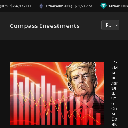
$ 64,872.00
Ethereum
$ 1,912.66
Tether
(BTC)
(ETH)
(USD
Выберите
язык
Compass Investments
📌-
«М
ы
по
лаг
ал
и,
чт
о
Сэ
м
Бэ
нк