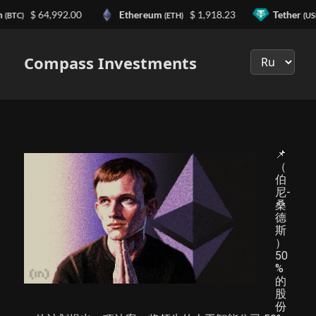
n
$ 64,992.00
Ethereum
$ 1,918.23
Tether
(BTC)
(ETH)
(US
Выберите
язык
Compass Investments
📌
（
伯
尼-
桑
德
斯
）
50
%
的
股
份