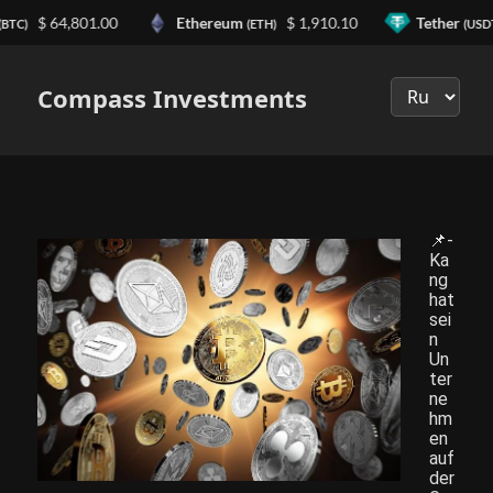
$ 64,801.00
Ethereum
$ 1,910.10
Tether
(BTC)
(ETH)
(USDT
Выберите
язык
Compass Investments
📌-
Ka
ng
hat
sei
n
Un
ter
ne
hm
en
auf
der