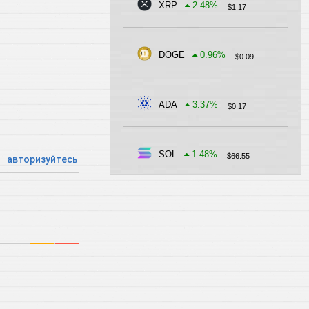
XRP
2.48
%
$
1.17
DOGE
0.96
%
$
0.09
ADA
3.37
%
$
0.17
SOL
1.48
%
$
66.55
авторизуйтесь