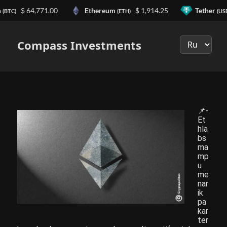
n
$ 64,771.00
Ethereum
$ 1,914.25
Tether
(BTC)
(ETH)
(US
Выберите
язык
Compass Investments
📌-
Et
hla
bs
ma
mp
u
me
nar
ik
pa
kar
ter