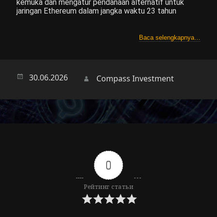
kemuka dan mengatur pendanaan alternatif untuk
jaringan Ethereum dalam jangka waktu 23 tahun
Baca selengkapnya…
Опубликовано
30.06.2026
Автор
Compass Investment
0
Рейтинг статьи