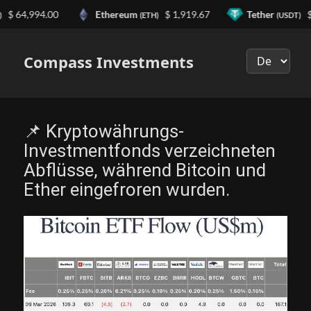
 64,994.00
Ethereum
$ 1,919.67
Tether
$ 0
(ETH)
(USDT)
Выберите
язык
Compass Investments
📌 Kryptowährungs-
Investmentfonds verzeichneten
Abflüsse, während Bitcoin und
Ether eingefroren wurden.