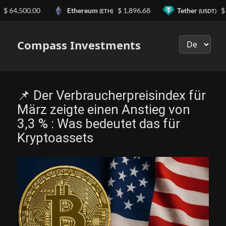
 64,500.00
Ethereum
$ 1,896.68
Tether
$ 0.
(ETH)
(USDT)
Выберите
язык
Compass Investments
📌 Der Verbraucherpreisindex für
März zeigte einen Anstieg von
3,3 % : Was bedeutet das für
Kryptoassets