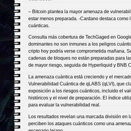
– Bitcoin plantea la mayor amenaza de vulnerabi
estar menos preparada. -Cardano destaca como l
cuánticas.
Consulta más cobertura de TechGaged en Google 
dominantes no son inmunes a los peligros cuántico
cripto hoy podría verse comprometida mañana. S
cadenas de bloques no están preparadas para las 
de mayor riesgo, seguida de Hyperliquid y BNB C
La amenaza cuántica está creciendo y el mercado 
Vulnerabilidad Cuántica de qLABS (qLVI), que clas
exposición a los riesgos cuánticos, incluido el va
históricos y el nivel de preparación. El índice u
para evaluar la vulnerabilidad real.
Los resultados revelan una marcada división en l
perciben los ataques cuánticos como una amenaza
escenario lejano.