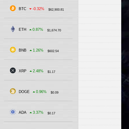
BTC
-0.32
%
$
62,900.81
ETH
0.87
%
$
1,674.70
BNB
1.26
%
$
602.54
XRP
2.48
%
$
1.17
DOGE
0.96
%
$
0.09
ADA
3.37
%
$
0.17