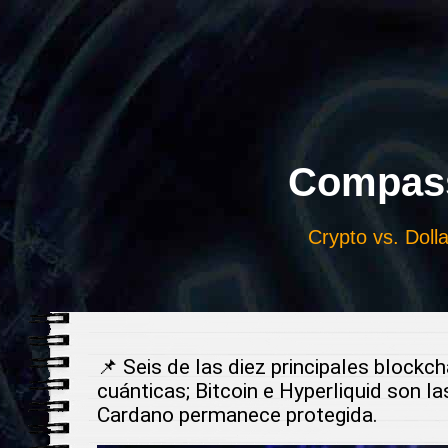
Выберите
язык
Compass
Crypto vs. Dolla
📌 Seis de las diez principales block
cuánticas; Bitcoin e Hyperliquid son l
Cardano permanece protegida.