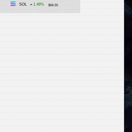
SOL
1.48
%
$
66.55