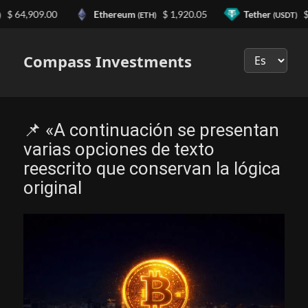
 64,909.00
Ethereum
$ 1,920.05
Tether
$ 0
(ETH)
(USDT)
Выберите
язык
Compass Investments
📌 «A continuación se presentan
varias opciones de texto
reescrito que conservan la lógica
original