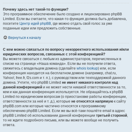
Почему здесь нет такой-то функции?
Это программное обеспечение было создано и лицензировано phpBB
Limited. Если вы считаете, что какая-то функция должна быть добавлена,
посетите
Центр идей phpBB
, где можно отдать свой голос за уже
поданные идеи или предложить собственные.
Вернуться к началу
С кем можно связаться по вопросу некорректного использования и/или
юридических вопросов, связанных с этой конференцией?
Вы можете связаться с любым из администраторов, перечисленных в
списке на странице «Наша команда». Если вы не получили ответа,
свяжитесь с владельцем домена (сделайте
whois lookup
) или, если
конференция находится на бесплатном домене (например, chat.ru,
Yahoo!, free.fr, f2s.com и т. п.), с руководством или техподдержкой данного
домена. Учтите, что phpBB Limited
не имеет никакого контроля над
данной конференцией
и не может нести никакой ответственности за то,
кем и как данная конференция используется. Не обращайтесь к phpBB
Limited по юридическим вопросам (о приостановке работы конференции,
ответственности за неё и т. д.), которые
не относятся напрямую
к сайту
phpBB.com или которые частично относятся к программному
обеспечению phpBB Limited. Если же вы всё-таки пошлёте email в адрес
phpBB Limited об использовании данной конференции
третьей стороной
,
то не ждите подробного письма, или вы можете вообще не получить
ответа.