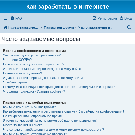
Как заработать в интернете
FAQ
Регистрация
Вход
П
https://transscreen.ru/forum
Transscreen форум
Часто задаваемые вопросы
о
Часто задаваемые вопросы
и
с
Вход на конференцию и регистрация
Зачем мне нужно регистрироваться?
к
Что такое COPPA?
Почему я не могу зарегистрироваться?
Я только что зарегистрировался, но не могу войти!
Почему я не могу войти?
Я давно зарегистрирован, но больше не могу войти!
Я забыл пароль!
Почему мне периодически приходится повторять ввод имени и пароля?
Что делает функция «Удалить cookies»?
Параметры и настройки пользователя
Как мне изменить мои настройки?
Как избежать появления моего имени в списке «Кто сейчас на конференции»?
На конференции неправильное время!
Я изменил часовой пояс, но время всё равно неправильное!
Моего языка нет в списке!
Что означают изображения рядом с моим именем пользователя?
Как мне включить отображение аватары?