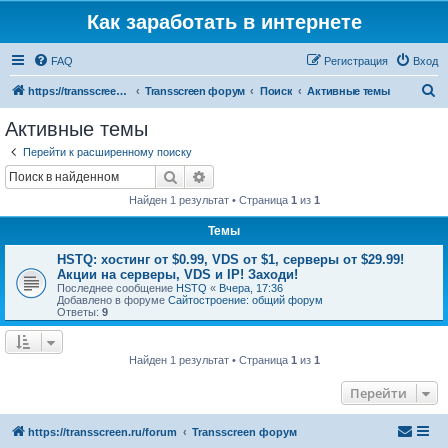
Как заработать в интернете
FAQ
Регистрация
Вход
П
https://transscreen.ru/forum
Transscreen форум
Поиск
Активные темы
о
Активные темы
и
Перейти к расширенному поиску
с
Поиск
Расширенный поиск
к
Найден 1 результат • Страница
1
из
1
Темы
HSTQ: хостинг от $0.99, VDS от $1, cерверы от $29.99!
Акции на серверы, VDS и IP! Заходи!
Последнее сообщение
HSTQ
«
Вчера, 17:36
Добавлено в форуме
Сайтостроение: общий форум
Ответы:
9
Найден 1 результат • Страница
1
из
1
Перейти
https://transscreen.ru/forum
Transscreen форум