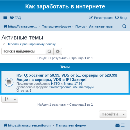
Как заработать в интернете
FAQ
Регистрация
Вход
П
https://transscreen.ru/forum
Transscreen форум
Поиск
Активные темы
о
Активные темы
и
Перейти к расширенному поиску
с
Поиск
Расширенный поиск
к
Найден 1 результат • Страница
1
из
1
Темы
HSTQ: хостинг от $0.99, VDS от $1, cерверы от $29.99!
Акции на серверы, VDS и IP! Заходи!
Последнее сообщение
HSTQ
«
Вчера, 17:36
Добавлено в форуме
Сайтостроение: общий форум
Ответы:
9
Найден 1 результат • Страница
1
из
1
Перейти
https://transscreen.ru/forum
Transscreen форум