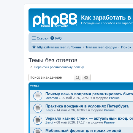
Как заработать в
Обсуждение способов как заработ
Ссылки
FAQ
https://transscreen.ru/forum
Transscreen форум
Поиск
Темы без ответов
Перейти к расширенному поиску
Поиск
Расширенный поиск
ТЕМЫ
Почему важно вовремя ремонтировать быто
Ideaman
»
25 май 2026, 20:51
» в форуме
Разное
Практика вождения в условиях Петербурга
Zergi
»
14 май 2026, 10:06
» в форуме
Разное
Зеркало казино Стейк — актуальный вход, б
Zergi
»
08 май 2026, 17:17
» в форуме
Разное
Мобильный формат для ярких эмоций