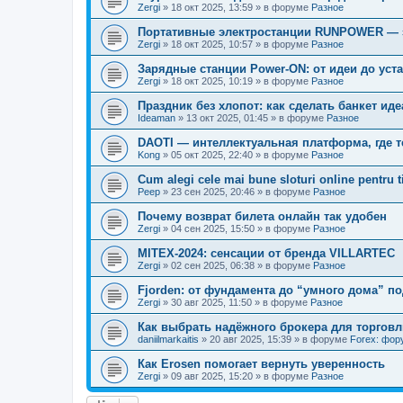
Zergi
»
18 окт 2025, 13:59
» в форуме
Разное
Портативные электростанции RUNPOWER — э
Zergi
»
18 окт 2025, 10:57
» в форуме
Разное
Зарядные станции Power-ON: от идеи до уст
Zergi
»
18 окт 2025, 10:19
» в форуме
Разное
Праздник без хлопот: как сделать банкет и
Ideaman
»
13 окт 2025, 01:45
» в форуме
Разное
DAOTI — интеллектуальная платформа, где 
Kong
»
05 окт 2025, 22:40
» в форуме
Разное
Cum alegi cele mai bune sloturi online pentru t
Peep
»
23 сен 2025, 20:46
» в форуме
Разное
Почему возврат билета онлайн так удобен
Zergi
»
04 сен 2025, 15:50
» в форуме
Разное
MITEX-2024: сенсации от бренда VILLARTEC
Zergi
»
02 сен 2025, 06:38
» в форуме
Разное
Fjorden: от фундамента до “умного дома” п
Zergi
»
30 авг 2025, 11:50
» в форуме
Разное
Как выбрать надёжного брокера для торгов
daniilmarkaitis
»
20 авг 2025, 15:39
» в форуме
Forex: фор
Как Erosen помогает вернуть уверенность
Zergi
»
09 авг 2025, 15:20
» в форуме
Разное