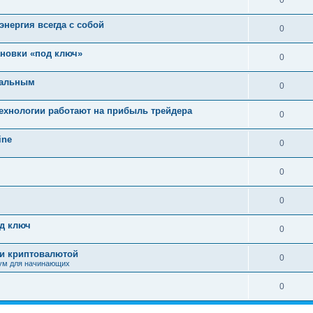
0
нергия всегда с собой
0
ановки «под ключ»
0
деальным
0
технологии работают на прибыль трейдера
0
ine
0
0
0
од ключ
0
ли криптовалютой
0
ум для начинающих
0