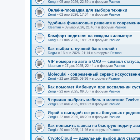
Kong
»
05 апр 2026, 22:59
» в форуме
Разное
Онлайн-площадка для выбора техники
Zergi
»
02 апр 2026, 17:34
» в форуме
Разное
Удобные финансовые решения в современн
Ideaman
»
09 мар 2026, 21:46
» в форуме
Разное
Комфорт водителя на каждом километре
Kong
»
31 янв 2026, 18:15
» в форуме
Разное
Как выбрать лучший банк онлайн
Dogra
»
13 янв 2026, 21:14
» в форуме
Разное
VIP номера на авто в ОАЭ — символ статуса
Ideaman
»
27 дек 2025, 22:44
» в форуме
Разное
Moleculai - современный сервис искусственн
Zergi
»
22 дек 2025, 09:36
» в форуме
Разное
Как помогает Амбениум при воспалении сус
Zergi
»
22 ноя 2025, 09:35
» в форуме
Разное
5 причин выбрать мебель в магазине Twelve
Zergi
»
22 ноя 2025, 09:18
» в форуме
Разное
Играй с выгодой: секреты бонусных предлож
Zergi
»
22 ноя 2025, 08:20
» в форуме
Разное
Как повысить шансы на быструю подачу эва
Zergi
»
20 ноя 2025, 11:46
» в форуме
Разное
CryptoCloud — идеальный выбор для старта