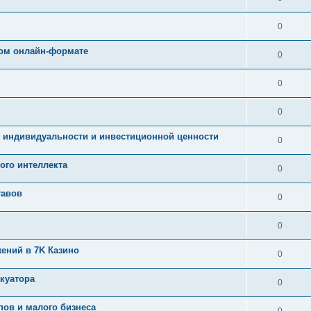
0
ом онлайн-формате
0
0
0
, индивидуальности и инвестиционной ценности
0
ого интеллекта
0
тавов
0
0
ений в 7K Казино
0
куатора
0
пов и малого бизнеса