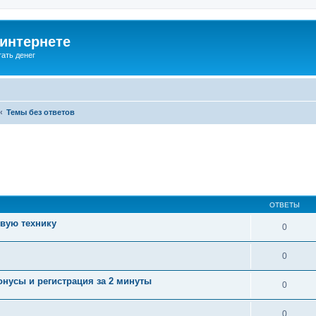
 интернете
ать денег
Темы без ответов
ОТВЕТЫ
вую технику
0
0
онусы и регистрация за 2 минуты
0
0