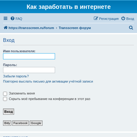
Как заработать в интернете
FAQ
Регистрация
Вход
П
https://transscreen.ru/forum
Transscreen форум
о
Вход
и
с
Имя пользователя:
к
Пароль:
Забыли пароль?
Повторно выслать письмо для активации учётной записи
Запомнить меня
Скрыть моё пребывание на конференции в этот раз
Bitly
Facebook
Google