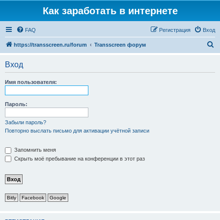
Как заработать в интернете
FAQ
Регистрация
Вход
П
https://transscreen.ru/forum
Transscreen форум
о
Вход
и
с
Имя пользователя:
к
Пароль:
Забыли пароль?
Повторно выслать письмо для активации учётной записи
Запомнить меня
Скрыть моё пребывание на конференции в этот раз
Bitly
Facebook
Google