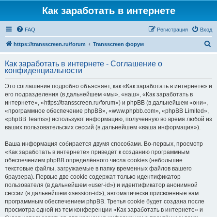
Как заработать в интернете
FAQ
Регистрация
Вход
П
https://transscreen.ru/forum
Transscreen форум
о
Как заработать в интернете - Соглашение о
и
конфиденциальности
с
Это соглашение подробно объясняет, как «Как заработать в интернете» и
к
его подразделения (в дальнейшем «мы», «наш», «Как заработать в
интернете», «https://transscreen.ru/forum») и phpBB (в дальнейшем «они»,
«программное обеспечение phpBB», «www.phpbb.com», «phpBB Limited»,
«phpBB Teams») используют информацию, полученную во время любой из
ваших пользовательских сессий (в дальнейшем «ваша информация»).
Ваша информация собирается двумя способами. Во-первых, просмотр
«Как заработать в интернете» приведёт к созданию программным
обеспечением phpBB определённого числа cookies (небольшие
текстовые файлы, загружаемые в папку временных файлов вашего
браузера). Первые две cookie содержат только идентификатор
пользователя (в дальнейшем «user-id») и идентификатор анонимной
сессии (в дальнейшем «session-id»), автоматически присвоенные вам
программным обеспечением phpBB. Третья cookie будет создана после
просмотра одной из тем конференции «Как заработать в интернете» и