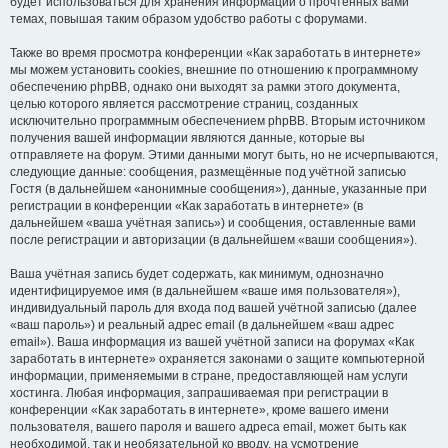
будет использоваться для хранения информации о прочтённых вами
темах, повышая таким образом удобство работы с форумами.
Также во время просмотра конференции «Как заработать в интернете»
мы можем установить cookies, внешние по отношению к программному
обеспечению phpBB, однако они выходят за рамки этого документа,
целью которого является рассмотрение страниц, созданных
исключительно программным обеспечением phpBB. Вторым источником
получения вашей информации являются данные, которые вы
отправляете на форум. Этими данными могут быть, но не исчерпываются,
следующие данные: сообщения, размещённые под учётной записью
Гостя (в дальнейшем «анонимные сообщения»), данные, указанные при
регистрации в конференции «Как заработать в интернете» (в
дальнейшем «ваша учётная запись») и сообщения, оставленные вами
после регистрации и авторизации (в дальнейшем «ваши сообщения»).
Ваша учётная запись будет содержать, как минимум, однозначно
идентифицируемое имя (в дальнейшем «ваше имя пользователя»),
индивидуальный пароль для входа под вашей учётной записью (далее
«ваш пароль») и реальный адрес email (в дальнейшем «ваш адрес
email»). Ваша информация из вашей учётной записи на форумах «Как
заработать в интернете» охраняется законами о защите компьютерной
информации, применяемыми в стране, предоставляющей нам услуги
хостинга. Любая информация, запрашиваемая при регистрации в
конференции «Как заработать в интернете», кроме вашего имени
пользователя, вашего пароля и вашего адреса email, может быть как
необходимой, так и необязательной ко вводу, на усмотрение