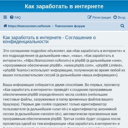
Как заработать в интернете
FAQ
Регистрация
Вход
П
https://transscreen.ru/forum
Transscreen форум
о
Как заработать в интернете - Соглашение о
и
конфиденциальности
с
Это соглашение подробно объясняет, как «Как заработать в интернете» и
к
его подразделения (в дальнейшем «мы», «наш», «Как заработать в
интернете», «https://transscreen.ru/forum») и phpBB (в дальнейшем «они»,
«программное обеспечение phpBB», «www.phpbb.com», «phpBB Limited»,
«phpBB Teams») используют информацию, полученную во время любой из
ваших пользовательских сессий (в дальнейшем «ваша информация»).
Ваша информация собирается двумя способами. Во-первых, просмотр
«Как заработать в интернете» приведёт к созданию программным
обеспечением phpBB определённого числа cookies (небольшие
текстовые файлы, загружаемые в папку временных файлов вашего
браузера). Первые две cookie содержат только идентификатор
пользователя (в дальнейшем «user-id») и идентификатор анонимной
сессии (в дальнейшем «session-id»), автоматически присвоенные вам
программным обеспечением phpBB. Третья cookie будет создана после
просмотра одной из тем конференции «Как заработать в интернете» и