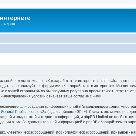
 интернете
ать денег
льнейшем «мы», «наш», «Как заработать в интернете», «https://transscreen.
аходите и не пользуйтесь форумами «Как заработать в интернете». Мы оставл
ако с вашей стороны было бы разумным регулярно просматривать этот текст 
ния/исправления условий означает ваше согласие с ними.
еспечения для создания конференций phpBB (в дальнейшем «они», «програ
General Public License v2
» (в дальнейшем «GPL»). Скачать его можно по адр
зацией и поддержкой интернет-конференций, и phpBB Limited не несёт ответ
ведения в них. За дополнительной информацией о phpBB обращайтесь по адр
их, клеветнических сообщений, порнографических сообщений, призывов к на