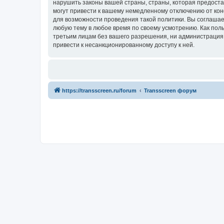
нарушить законы вашей страны, страны, которая предоста
могут привести к вашему немедленному отключению от кон
для возможности проведения такой политики. Вы соглашае
любую тему в любое время по своему усмотрению. Как поль
третьим лицам без вашего разрешения, ни администрация к
привести к несанкционированному доступу к ней.
https://transscreen.ru/forum
Transscreen форум