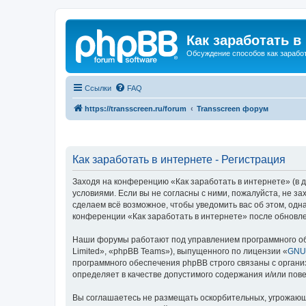
Как заработать в
Обсуждение способов как заработ
Ссылки
FAQ
https://transscreen.ru/forum
Transscreen форум
Как заработать в интернете - Регистрация
Заходя на конференцию «Как заработать в интернете» (в да
условиями. Если вы не согласны с ними, пожалуйста, не з
сделаем всё возможное, чтобы уведомить вас об этом, одн
конференции «Как заработать в интернете» после обновле
Наши форумы работают под управлением программного об
Limited», «phpBB Teams»), выпущенного по лицензии «
GNU 
программного обеспечения phpBB строго связаны с органи
определяет в качестве допустимого содержания и/или по
Вы соглашаетесь не размещать оскорбительных, угрожающ