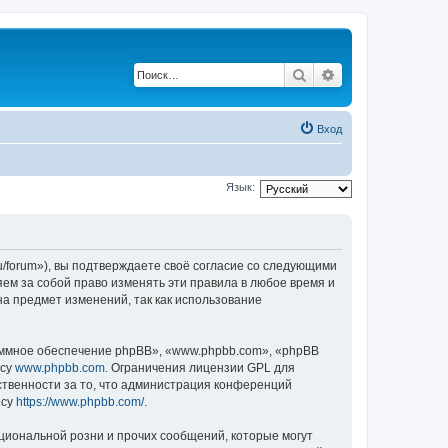
Поиск
Расширенный по
Вход
Язык:
ru/forum»), вы подтверждаете своё согласие со следующими
яем за собой право изменять эти правила в любое время и
на предмет изменений, так как использование
ммное обеспечение phpBB», «www.phpbb.com», «phpBB
есу
www.phpbb.com
. Ограничения лицензии GPL для
ственности за то, что администрация конференций
есу
https://www.phpbb.com/
.
циональной розни и прочих сообщений, которые могут