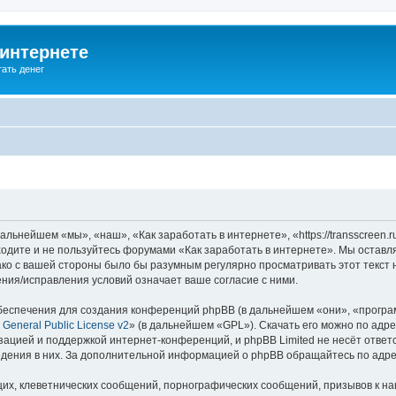
 интернете
ать денег
льнейшем «мы», «наш», «Как заработать в интернете», «https://transscreen.
аходите и не пользуйтесь форумами «Как заработать в интернете». Мы оставл
ако с вашей стороны было бы разумным регулярно просматривать этот текст 
ния/исправления условий означает ваше согласие с ними.
еспечения для создания конференций phpBB (в дальнейшем «они», «програ
General Public License v2
» (в дальнейшем «GPL»). Скачать его можно по адр
зацией и поддержкой интернет-конференций, и phpBB Limited не несёт ответ
ведения в них. За дополнительной информацией о phpBB обращайтесь по адр
их, клеветнических сообщений, порнографических сообщений, призывов к на