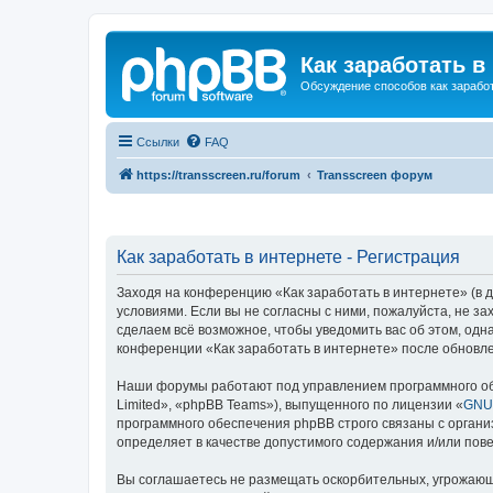
Как заработать в
Обсуждение способов как заработ
Ссылки
FAQ
https://transscreen.ru/forum
Transscreen форум
Как заработать в интернете - Регистрация
Заходя на конференцию «Как заработать в интернете» (в да
условиями. Если вы не согласны с ними, пожалуйста, не з
сделаем всё возможное, чтобы уведомить вас об этом, одн
конференции «Как заработать в интернете» после обновле
Наши форумы работают под управлением программного об
Limited», «phpBB Teams»), выпущенного по лицензии «
GNU 
программного обеспечения phpBB строго связаны с органи
определяет в качестве допустимого содержания и/или по
Вы соглашаетесь не размещать оскорбительных, угрожающ