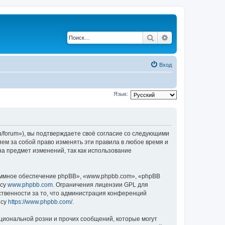
Поиск
Расширенный по
Вход
Язык:
ru/forum»), вы подтверждаете своё согласие со следующими
яем за собой право изменять эти правила в любое время и
на предмет изменений, так как использование
ммное обеспечение phpBB», «www.phpbb.com», «phpBB
есу
www.phpbb.com
. Ограничения лицензии GPL для
ственности за то, что администрация конференций
есу
https://www.phpbb.com/
.
циональной розни и прочих сообщений, которые могут