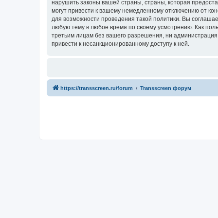
нарушить законы вашей страны, страны, которая предоста
могут привести к вашему немедленному отключению от кон
для возможности проведения такой политики. Вы соглашае
любую тему в любое время по своему усмотрению. Как поль
третьим лицам без вашего разрешения, ни администрация к
привести к несанкционированному доступу к ней.
https://transscreen.ru/forum
Transscreen форум