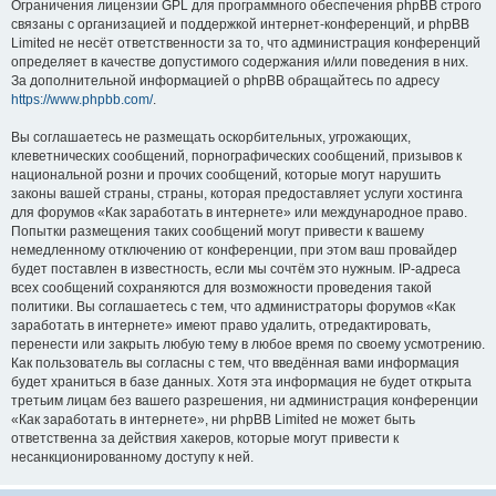
Ограничения лицензии GPL для программного обеспечения phpBB строго
связаны с организацией и поддержкой интернет-конференций, и phpBB
Limited не несёт ответственности за то, что администрация конференций
определяет в качестве допустимого содержания и/или поведения в них.
За дополнительной информацией о phpBB обращайтесь по адресу
https://www.phpbb.com/
.
Вы соглашаетесь не размещать оскорбительных, угрожающих,
клеветнических сообщений, порнографических сообщений, призывов к
национальной розни и прочих сообщений, которые могут нарушить
законы вашей страны, страны, которая предоставляет услуги хостинга
для форумов «Как заработать в интернете» или международное право.
Попытки размещения таких сообщений могут привести к вашему
немедленному отключению от конференции, при этом ваш провайдер
будет поставлен в известность, если мы сочтём это нужным. IP-адреса
всех сообщений сохраняются для возможности проведения такой
политики. Вы соглашаетесь с тем, что администраторы форумов «Как
заработать в интернете» имеют право удалить, отредактировать,
перенести или закрыть любую тему в любое время по своему усмотрению.
Как пользователь вы согласны с тем, что введённая вами информация
будет храниться в базе данных. Хотя эта информация не будет открыта
третьим лицам без вашего разрешения, ни администрация конференции
«Как заработать в интернете», ни phpBB Limited не может быть
ответственна за действия хакеров, которые могут привести к
несанкционированному доступу к ней.