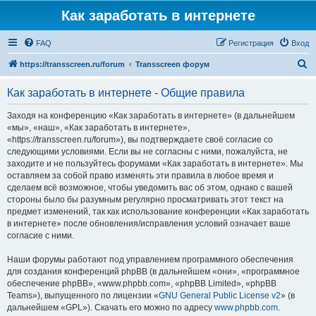
Как заработать в интернете
FAQ
Регистрация
Вход
П
https://transscreen.ru/forum
Transscreen форум
о
Как заработать в интернете - Общие правила
и
с
Заходя на конференцию «Как заработать в интернете» (в дальнейшем
«мы», «наш», «Как заработать в интернете»,
к
«https://transscreen.ru/forum»), вы подтверждаете своё согласие со
следующими условиями. Если вы не согласны с ними, пожалуйста, не
заходите и не пользуйтесь форумами «Как заработать в интернете». Мы
оставляем за собой право изменять эти правила в любое время и
сделаем всё возможное, чтобы уведомить вас об этом, однако с вашей
стороны было бы разумным регулярно просматривать этот текст на
предмет изменений, так как использование конференции «Как заработать
в интернете» после обновления/исправления условий означает ваше
согласие с ними.
Наши форумы работают под управлением программного обеспечения
для создания конференций phpBB (в дальнейшем «они», «программное
обеспечение phpBB», «www.phpbb.com», «phpBB Limited», «phpBB
Teams»), выпущенного по лицензии «
GNU General Public License v2
» (в
дальнейшем «GPL»). Скачать его можно по адресу
www.phpbb.com
.