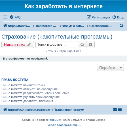
Как заработать в интернете
FAQ
Регистрация
Вход
П
https://transscreen.ru/forum
Transscreen форум
Форум о банках и страховании
Страхование (накопительные программы)
о
Страхование (накопительные программы)
и
Поиск
Расширенный пои
Новая тема
с
2 темы • Страница
1
из
1
к
В этом форуме нет сообщений.
Перейти
ПРАВА ДОСТУПА
Вы
не можете
начинать темы
Вы
не можете
отвечать на сообщения
Вы
не можете
редактировать свои сообщения
Вы
не можете
удалять свои сообщения
Вы
не можете
добавлять вложения
https://transscreen.ru/forum
Transscreen форум
Создано на основе
phpBB
® Forum Software © phpBB Limited
Русская поддержка phpBB