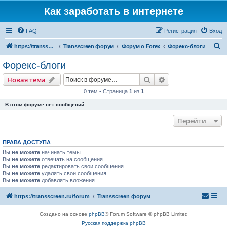
Как заработать в интернете
FAQ
Регистрация
Вход
П
https://transscreen.ru/forum
Transscreen форум
Форум о Forex
Форекс-блоги
о
Форекс-блоги
и
Поиск
Расширенный пои
Новая тема
с
0 тем • Страница
1
из
1
к
В этом форуме нет сообщений.
Перейти
ПРАВА ДОСТУПА
Вы
не можете
начинать темы
Вы
не можете
отвечать на сообщения
Вы
не можете
редактировать свои сообщения
Вы
не можете
удалять свои сообщения
Вы
не можете
добавлять вложения
https://transscreen.ru/forum
Transscreen форум
Создано на основе
phpBB
® Forum Software © phpBB Limited
Русская поддержка phpBB