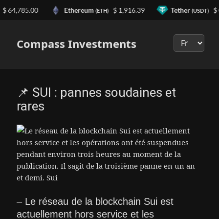
64,785.00
Ethereum
$ 1,916.39
Tether
$ 0.
(ETH)
(USDT)
Выберите
язык
Compass Investments
📌 SUI : pannes soudaines et
rares
– Le réseau de la blockchain Sui est
actuellement hors service et les