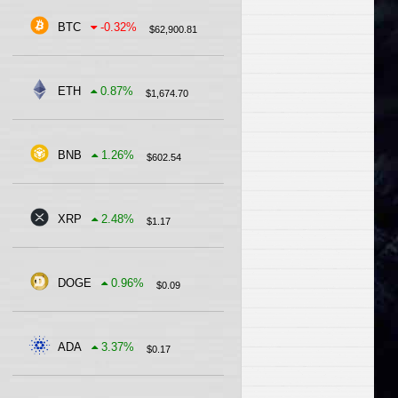
BTC
-0.32
%
$
62,900.81
ETH
0.87
%
$
1,674.70
BNB
1.26
%
$
602.54
XRP
2.48
%
$
1.17
DOGE
0.96
%
$
0.09
ADA
3.37
%
$
0.17