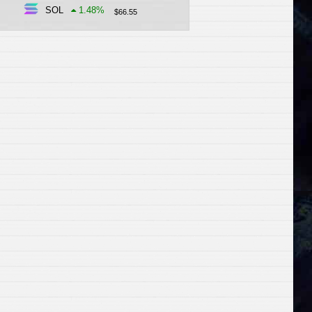
SOL
1.48
%
$
66.55