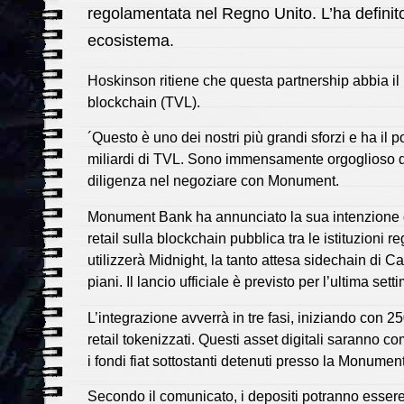
regolamentata nel Regno Unito. L’ha definito u
ecosistema.
Hoskinson ritiene che questa partnership abbia il p
blockchain (TVL).
´Questo è uno dei nostri più grandi sforzi e ha il 
miliardi di TVL. Sono immensamente orgoglioso 
diligenza nel negoziare con Monument.
Monument Bank ha annunciato la sua intenzione di
retail sulla blockchain pubblica tra le istituzion
utilizzerà Midnight, la tanto attesa sidechain di C
piani. Il lancio ufficiale è previsto per l’ultima set
L’integrazione avverrà in tre fasi, iniziando con 250
retail tokenizzati. Questi asset digitali saranno 
i fondi fiat sottostanti detenuti presso la Monumen
Secondo il comunicato, i depositi potranno essere 