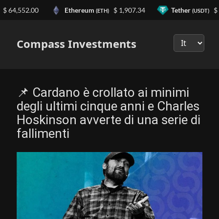
64,552.00
Ethereum
$ 1,907.34
Tether
$ 0.
(ETH)
(USDT)
Выберите
язык
Compass Investments
📌 Cardano è crollato ai minimi
degli ultimi cinque anni e Charles
Hoskinson avverte di una serie di
fallimenti