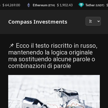
 64,269.00
Ethereum
$ 1,902.43
Tether
$ 0
(ETH)
(USDT)
Выберите
язык
Compass Investments
📌 Ecco il testo riscritto in russo,
mantenendo la logica originale
ma sostituendo alcune parole o
combinazioni di parole