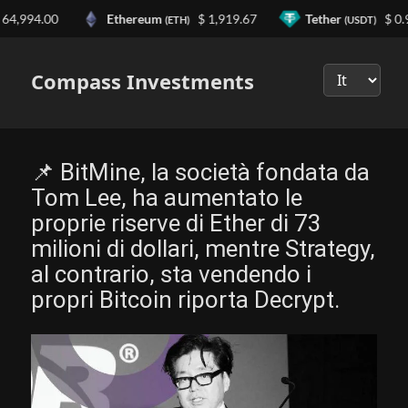
,994.00
Ethereum
$ 1,919.67
Tether
$ 0.99
(ETH)
(USDT)
Выберите
язык
Compass Investments
📌 BitMine, la società fondata da
Tom Lee, ha aumentato le
proprie riserve di Ether di 73
milioni di dollari, mentre Strategy,
al contrario, sta vendendo i
propri Bitcoin riporta Decrypt.