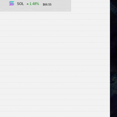
SOL
1.48
%
$
66.55