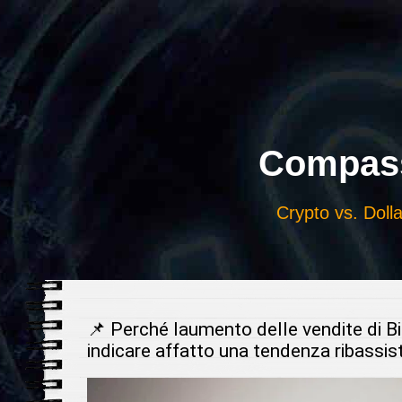
Выберите
язык
Compass
Crypto vs. Dolla
📌 Perché laumento delle vendite di Bi
indicare affatto una tendenza ribassis