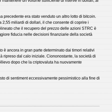
 mantenere un volume sufficiente di riserve in dollari, al
 precedente era stato venduto un altro lotto di bitcoin.
,55 miliardi di dollari, il che consente di coprire i
olineato che il recupero del prezzo delle azioni STRC è
iore fiducia nelle decisioni finanziarie della società
o è ancora in gran parte determinato dai timori relativi
ià ripreso dal calo iniziale. Ciononostante, la società di
 sollievo dopo che la criptovaluta ha nuovamente
sto di sentiment eccessivamente pessimistico alla fine di