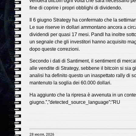
venderà bitcoin ogni volta che sarà necessario per
fine di coprire i propri obblighi di dividendo.
Il 6 giugno Strategy ha confermato che la settimana
Le sue riserve in dollari ammontano ancora a circa 2
dividendi per quasi 17 mesi. Pandl ha inoltre sott
un segnale che gli investitori hanno acquisito magg
dopo queste correzioni.
Secondo i dati di Santiment, il sentiment di mercat
alle vendite di Strategy, sebbene il bitcoin si sia g
analisi ha definito questo un inaspettato rally di
mantenuto la soglia dei 60.000 dollari.
Ha aggiunto che la ripresa è avvenuta in un conte
giugno.”,”detected_source_language”:”RU
28 июля, 2026