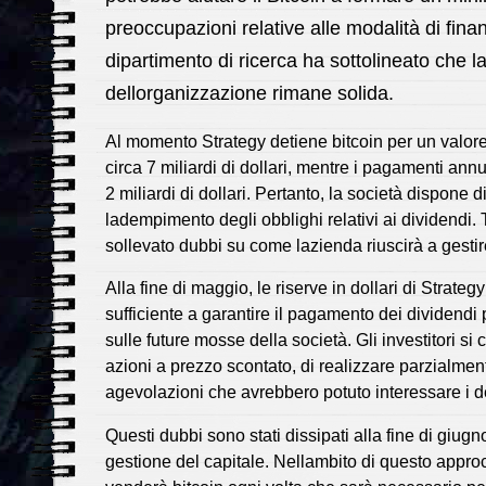
preoccupazioni relative alle modalità di fina
dipartimento di ricerca ha sottolineato che l
dellorganizzazione rimane solida.
Al momento Strategy detiene bitcoin per un valore di
circa 7 miliardi di dollari, mentre i pagamenti annu
2 miliardi di dollari. Pertanto, la società dispone di
ladempimento degli obblighi relativi ai dividendi. 
sollevato dubbi su come lazienda riuscirà a gest
Alla fine di maggio, le riserve in dollari di Strategy
sufficiente a garantire il pagamento dei dividendi 
sulle future mosse della società. Gli investitori 
azioni a prezzo scontato, di realizzare parzialment
agevolazioni che avrebbero potuto interessare i det
Questi dubbi sono stati dissipati alla fine di giu
gestione del capitale. Nellambito di questo approcc