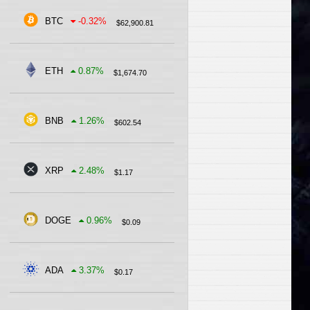
BTC
-0.32
%
$
62,900.81
ETH
0.87
%
$
1,674.70
BNB
1.26
%
$
602.54
XRP
2.48
%
$
1.17
DOGE
0.96
%
$
0.09
ADA
3.37
%
$
0.17