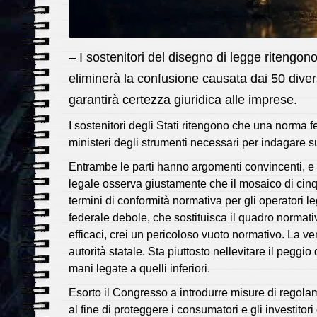
– I sostenitori del disegno di legge ritengo
eliminerà la confusione causata dai 50 divers
garantirà certezza giuridica alle imprese.
I sostenitori degli Stati ritengono che una norma fe
ministeri degli strumenti necessari per indagare su
Entrambe le parti hanno argomenti convincenti, e q
legale osserva giustamente che il mosaico di cinq
termini di conformità normativa per gli operatori 
federale debole, che sostituisca il quadro normativo
efficaci, crei un pericoloso vuoto normativo. La vera
autorità statale. Sta piuttosto nellevitare il peggio
mani legate a quelli inferiori.
Esorto il Congresso a introdurre misure di regolam
al fine di proteggere i consumatori e gli investitori 