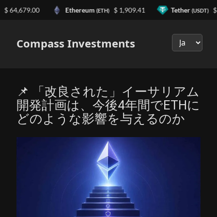
 64,679.00
Ethereum
$ 1,909.41
Tether
$ 0
(ETH)
(USDT)
Выберите
язык
Compass Investments
📌 「改良された」イーサリアム
開発計画は、今後4年間でETHに
どのような影響を与えるのか