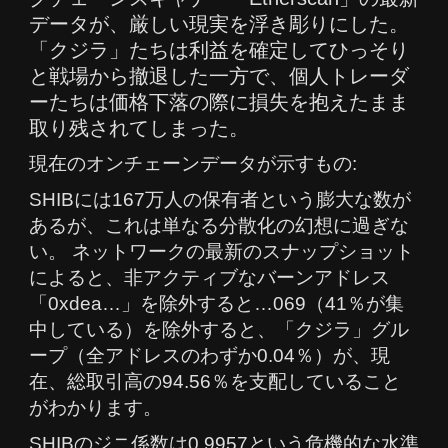
データが、厳しい現実を浮き彫りにした。
「クジラ」たちは利益を確定してひっそり
と戦場から撤退した一方で、個人トレーダ
ーたちは価格下落の際に損失を抱えたまま
取り残されてしまった。
現在のオンチェーンデータが示すもの:
SHIBには167万人の保有者という膨大な数が
あるが、これは単なる分散化の幻想に過ぎな
い。 ネットワークの最新のスナップショット
によると、非アクティブなバーンアドレス
「0xdea…」を除外すると…069（41％が集
中している）を除外すると、「クジラ」グル
ープ（全アドレスのわずか0.04％）が、現
在、総取引高の94.56％を支配していること
がわかります。
SHIBのジニ係数は0.9957という危機的な水準