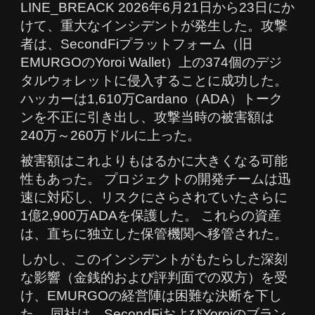
LINE_BREACK 2026年6月21日から23日にか
けて、重大なインシデントが発生した。攻撃
者は、SecondFiプラットフォーム（旧
EMURGOのYoroi Wallet）上の374個のデジ
タルウォレットに侵入することに成功した。
ハッカーは1,610万Cardano（ADA）トーク
ンを不正に引き出し、攻撃当時の被害額は
240万～260万ドルに上った。
被害額はこれよりもはるかに大きくなる可能
性もあった。 プロジェクトの開発チームは迅
速に対応し、リスクにさらされていたさらに
1億2,900万ADAを保護した。 これらの資産
は、直ちに独立した保管機関へ移管された。
しかし、このインシデントがもたらした深刻
な影響（金銭的および評判面での双方）を受
け、EMURGOの経営陣は困難な決断を下し
た。 同社は、SecondFiおよびYoroiのブラン