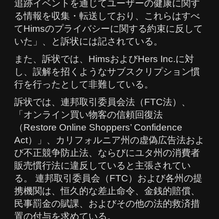
追跡イベントを通じてユーザーの健康に関す
る情報を収集・転送しており、これらはすべ
てHimsのプライバシーに関する約束に反して
いた」、と訴状には記されている。
また、訴状では、HimsおよびHers Inc.に対
し、誤解を招くようなサブスクリプション慣
行を行ったとして非難している。
訴状では、連邦取引委員会法（FTC法）、
「オンライン買い物客の信頼回復法
（Restore Online Shoppers’ Confidence
Act）」、カリフォルニア州の虚偽広告法およ
び不正競争防止法、ならびにユタ州の消費者
販売慣行法に違反していると主張されてい
る。 連邦取引委員会（FTC）および各州の提
携機関は、恒久的な差止命令、金銭的賠償、
民事罰金の賦課、およびその他の法的救済措
置の付与を求めている。