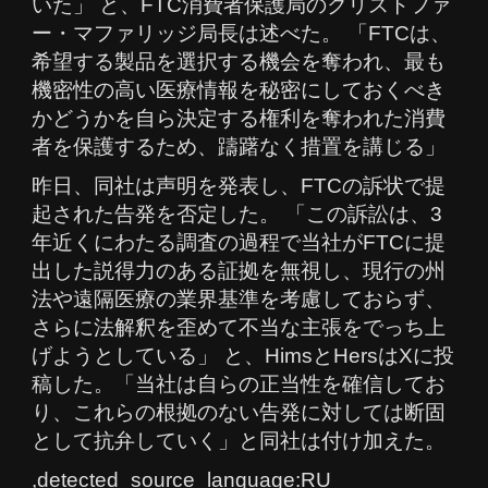
いた」 と、FTC消費者保護局のクリストファ
ー・マファリッジ局長は述べた。 「FTCは、
希望する製品を選択する機会を奪われ、最も
機密性の高い医療情報を秘密にしておくべき
かどうかを自ら決定する権利を奪われた消費
者を保護するため、躊躇なく措置を講じる」
昨日、同社は声明を発表し、FTCの訴状で提
起された告発を否定した。 「この訴訟は、3
年近くにわたる調査の過程で当社がFTCに提
出した説得力のある証拠を無視し、現行の州
法や遠隔医療の業界基準を考慮しておらず、
さらに法解釈を歪めて不当な主張をでっち上
げようとしている」 と、HimsとHersはXに投
稿した。「当社は自らの正当性を確信してお
り、これらの根拠のない告発に対しては断固
として抗弁していく」と同社は付け加えた。
,detected_source_language:RU