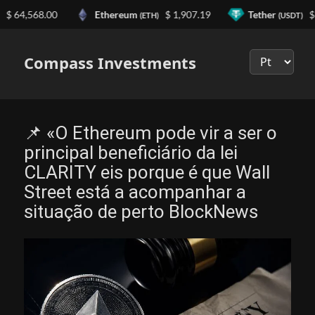
 64,568.00
Ethereum
$ 1,907.19
Tether
$ 0
(ETH)
(USDT)
Выберите
язык
Compass Investments
📌 «O Ethereum pode vir a ser o
principal beneficiário da lei
CLARITY eis porque é que Wall
Street está a acompanhar a
situação de perto BlockNews