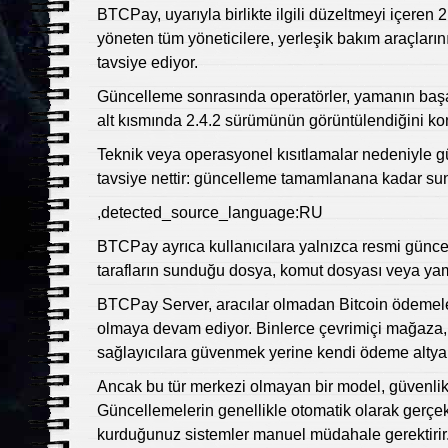
BTCPay, uyarıyla birlikte ilgili düzeltmeyi içeren 
yöneten tüm yöneticilere, yerleşik bakım araçların
tavsiye ediyor.
Güncelleme sonrasında operatörler, yamanın başar
alt kısmında 2.4.2 sürümünün görüntülendiğini kont
Teknik veya operasyonel kısıtlamalar nedeniyle 
tavsiye nettir: güncelleme tamamlanana kadar sunu
,detected_source_language:RU
BTCPay ayrıca kullanıcılara yalnızca resmi güncel
tarafların sunduğu dosya, komut dosyası veya ya
BTCPay Server, aracılar olmadan Bitcoin ödemele
olmaya devam ediyor. Binlerce çevrimiçi mağaza, 
sağlayıcılara güvenmek yerine kendi ödeme altyap
Ancak bu tür merkezi olmayan bir model, güvenlikle 
Güncellemelerin genellikle otomatik olarak gerçekl
kurduğunuz sistemler manuel müdahale gerektirir