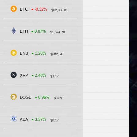
BTC
-0.32
%
$
62,900.81
ETH
0.87
%
$
1,674.70
BNB
1.26
%
$
602.54
XRP
2.48
%
$
1.17
DOGE
0.96
%
$
0.09
ADA
3.37
%
$
0.17