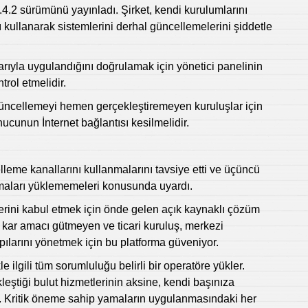
2.4.2 sürümünü yayınladı. Şirket, kendi kurulumlarını
ı kullanarak sistemlerini derhal güncellemelerini şiddetle
ıyla uygulandığını doğrulamak için yönetici panelinin
rol etmelidir.
güncellemeyi hemen gerçekleştiremeyen kuruluşlar için
cunun İnternet bağlantısı kesilmelidir.
leme kanallarını kullanmalarını tavsiye etti ve üçüncü
maları yüklememeleri konusunda uyardı.
rini kabul etmek için önde gelen açık kaynaklı çözüm
kar amacı gütmeyen ve ticari kuruluş, merkezi
ılarını yönetmek için bu platforma güveniyor.
ilgili tüm sorumluluğu belirli bir operatöre yükler.
eştiği bulut hizmetlerinin aksine, kendi başınıza
. Kritik öneme sahip yamaların uygulanmasındaki her