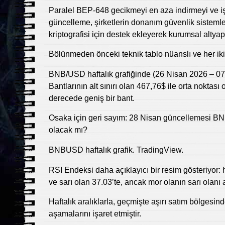
Paralel BEP-648 gecikmeyi en aza indirmeyi ve i
güncelleme, şirketlerin donanım güvenlik sistemle
kriptografisi için destek ekleyerek kurumsal altyap
Bölünmeden önceki teknik tablo nüanslı ve her iki
BNB/USD haftalık grafiğinde (26 Nisan 2026 – 07:
Bantlarının alt sınırı olan 467,76$ ile orta nokta
derecede geniş bir bant.
Osaka için geri sayım: 28 Nisan güncellemesi BNB
olacak mı?
BNBUSD haftalık grafik. TradingView.
RSI Endeksi daha açıklayıcı bir resim gösteriyor: h
ve sarı olan 37.03’te, ancak mor olanın sarı olan
Haftalık aralıklarla, geçmişte aşırı satım bölgesi
aşamalarını işaret etmiştir.