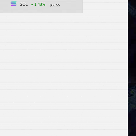
SOL
1.48
%
$
66.55