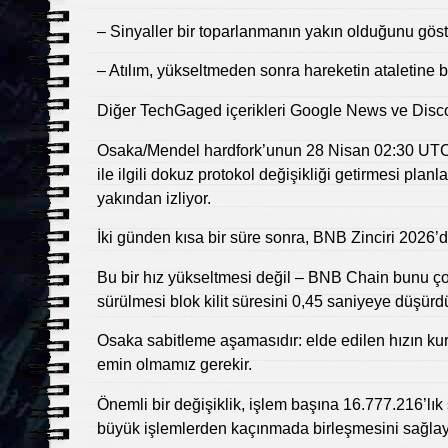
– Sinyaller bir toparlanmanın yakın olduğunu göste
– Atılım, yükseltmeden sonra hareketin ataletine ba
Diğer TechGaged içerikleri Google News ve Disco
Osaka/Mendel hardfork’unun 28 Nisan 02:30 UTC’de
ile ilgili dokuz protokol değişikliği getirmesi pl
yakından izliyor.
İki günden kısa bir süre sonra, BNB Zinciri 2026’
Bu bir hız yükseltmesi değil – BNB Chain bunu ço
sürülmesi blok kilit süresini 0,45 saniyeye düşürd
Osaka sabitleme aşamasıdır: elde edilen hızın k
emin olmamız gerekir.
Önemli bir değişiklik, işlem başına 16.777.216’lık 
büyük işlemlerden kaçınmada birleşmesini sağla