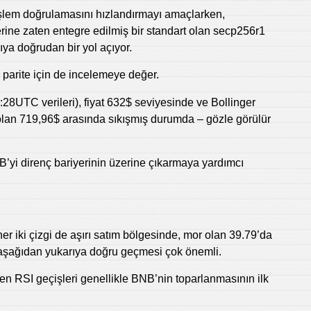
şlem doğrulamasını hızlandırmayı amaçlarken,
rine zaten entegre edilmiş bir standart olan secp256r1
ıya doğrudan bir yol açıyor.
 parite için de incelemeye değer.
28UTC verileri), fiyat 632$ seviyesinde ve Bollinger
sı olan 719,96$ arasında sıkışmış durumda – gözle görülür
’yi direnç bariyerinin üzerine çıkarmaya yardımcı
er iki çizgi de aşırı satım bölgesinde, mor olan 39.79’da
ı aşağıdan yukarıya doğru geçmesi çok önemli.
nden RSI geçişleri genellikle BNB’nin toparlanmasının ilk