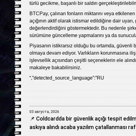
türlü gecikme, başarılı bir saldırı gerçekleştirilebil
BTCPay, çalınan fonların miktarını veya etkilenen
açığının aktif olarak istismar edildiğine dair uyarı,
değerlendirdiğini göstermektedir. Bu nedenle şirket
sürümüne güncelleme yapmalarını ya da sunucuları
Piyasanın istikrarsız olduğu bu ortamda, güvenli bir
olmaya devam ediyor. Varlıkların korunmasına ilişkin
işlevsellik açısından çeşitli seçeneklerin ele alınd
makaleye bakabilirsiniz.
“,”detected_source_language”:”RU
03 августа, 2026
📌 Coldcardda bir güvenlik açığı tespit edil
askıya alındı acaba yazılım çatallanması rafa