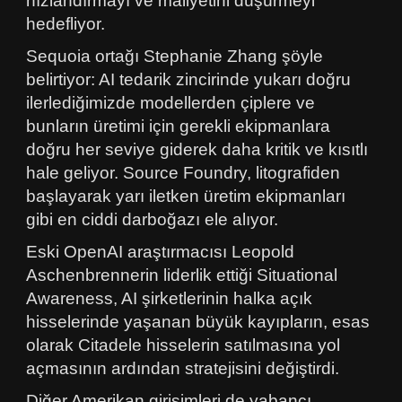
hızlandırmayı ve maliyetini düşürmeyi
hedefliyor.
Sequoia ortağı Stephanie Zhang şöyle
belirtiyor: AI tedarik zincirinde yukarı doğru
ilerlediğimizde modellerden çiplere ve
bunların üretimi için gerekli ekipmanlara
doğru her seviye giderek daha kritik ve kısıtlı
hale geliyor. Source Foundry, litografiden
başlayarak yarı iletken üretim ekipmanları
gibi en ciddi darboğazı ele alıyor.
Eski OpenAI araştırmacısı Leopold
Aschenbrennerin liderlik ettiği Situational
Awareness, AI şirketlerinin halka açık
hisselerinde yaşanan büyük kayıpların, esas
olarak Citadele hisselerin satılmasına yol
açmasının ardından stratejisini değiştirdi.
Diğer Amerikan girişimleri de yabancı