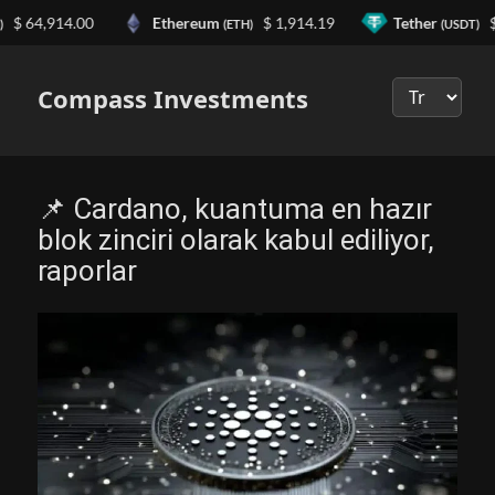
 64,914.00
Ethereum
$ 1,914.19
Tether
$ 0
(ETH)
(USDT)
Выберите
язык
Compass Investments
📌 Cardano, kuantuma en hazır
blok zinciri olarak kabul ediliyor,
raporlar