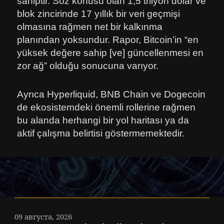
sahiptir. Söz konusu olan 1,5 trilyon dolar ve
blok zincirinde 17 yıllık bir veri geçmişi
olmasına rağmen net bir kalkınma
planından yoksundur. Rapor, Bitcoin’in “en
yüksek değere sahip [ve] güncellenmesi en
zor ağ” olduğu sonucuna varıyor.
Ayrıca Hyperliquid, BNB Chain ve Dogecoin
de ekosistemdeki önemli rollerine rağmen
bu alanda herhangi bir yol haritası ya da
aktif çalışma belirtisi göstermemektedir.
09 августа, 2026