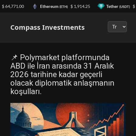
64,771.00
Ethereum
$ 1,914.25
Tether
$ 0.
(ETH)
(USDT)
Выберите
язык
Compass Investments
📌 Polymarket platformunda
ABD ile İran arasında 31 Aralık
2026 tarihine kadar geçerli
olacak diplomatik anlaşmanın
koşulları.