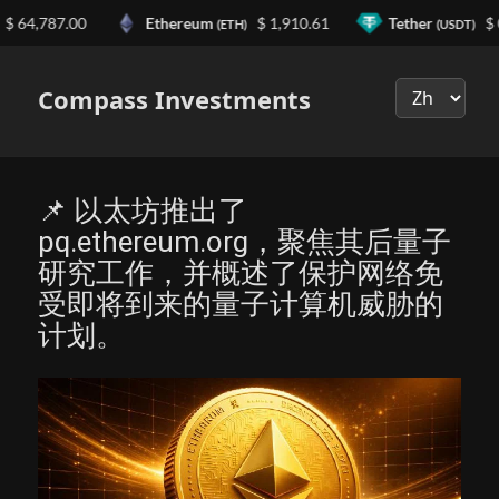
64,787.00
Ethereum
$ 1,910.61
Tether
$ 0.9
(ETH)
(USDT)
Выберите
язык
Compass Investments
📌 以太坊推出了
pq.ethereum.org，聚焦其后量子
研究工作，并概述了保护网络免
受即将到来的量子计算机威胁的
计划。