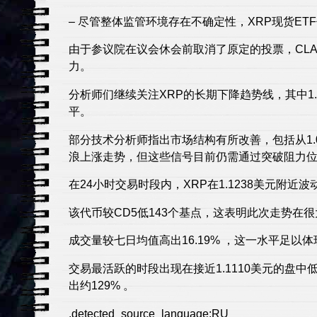
– 尽管整体监管环境存在不确定性，XRP现货ET
由于参议院在议会休会前取消了原定的投票，CLA
力。
分析师们继续关注XRP的长期下降趋势线，其中1.
平。
部分技术分析师指出市场结构有所改善，包括从1
浪上涨走势，但这些信号目前仍需通过突破阻力
在24小时交易时段内，XRP在1.1238美元附近
该代币较CD5低143个基点，这表明此次走势在
成交量较七日均值高出16.19% ，这一水平足
交易最活跃的时段出现在接近1.1110美元的盘中
出约129% 。
,detected_source_language:RU