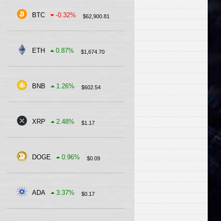
BTC
-0.32
%
$
62,900.81
ETH
0.87
%
$
1,674.70
BNB
1.26
%
$
602.54
XRP
2.48
%
$
1.17
DOGE
0.96
%
$
0.09
ADA
3.37
%
$
0.17