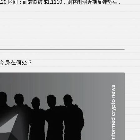
$1,20 区间；而若跌破 $1,1110，则将削弱近期反弹势头，
如今身在何处？