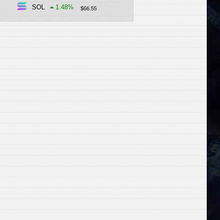
SOL
1.48
%
$
66.55