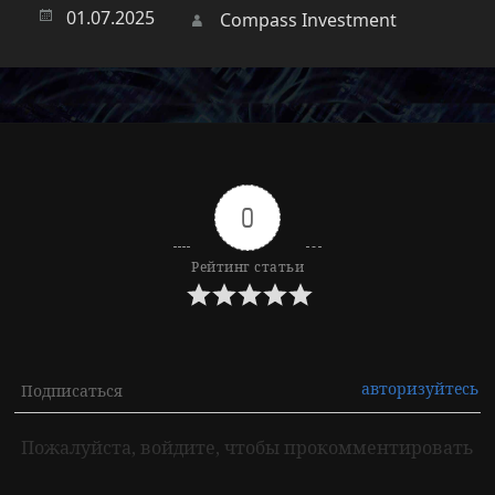
Опубликовано
01.07.2025
Автор
Compass Investment
0
Рейтинг статьи
авторизуйтесь
Подписаться
Пожалуйста, войдите, чтобы прокомментировать