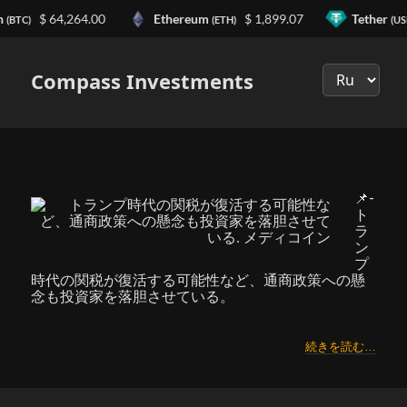
n
$ 64,264.00
Ethereum
$ 1,899.07
Tether
(BTC)
(ETH)
(US
Выберите
язык
Compass Investments
📌-
ト
ラ
ン
プ
時代の関税が復活する可能性など、通商政策への懸
念も投資家を落胆させている。
続きを読む…