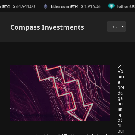
n
$ 64,944.00
Ethereum
$ 1,916.06
Tether
(BTC)
(ETH)
(US
Выберите
язык
Compass Investments
📌-
Vol
um
e
per
da
ga
ng
an
sp
ot
di
bur