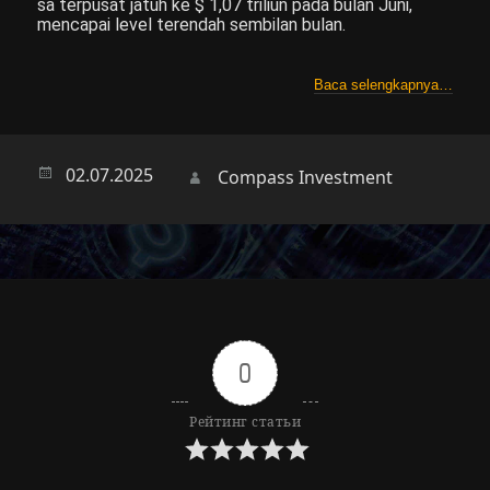
sa terpusat jatuh ke $ 1,07 triliun pada bulan Juni,
mencapai level terendah sembilan bulan.
Baca selengkapnya…
Опубликовано
02.07.2025
Автор
Compass Investment
0
Рейтинг статьи