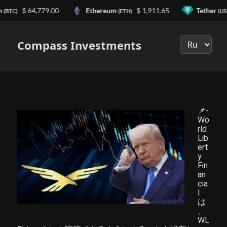
n
$ 64,779.00
Ethereum
$ 1,911.65
Tether
(BTC)
(ETH)
(US
Выберите
язык
Compass Investments
📌-
Wo
rld
Lib
ert
y
Fin
an
cia
l
は
、
WL