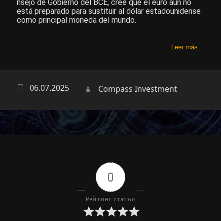
nsejo de Gobierno del BCE, cree que el euro aún no
está preparado para sustituir al dólar estadounidense
como principal moneda del mundo.
Leer más…
Опубликовано
06.07.2025
Автор
Compass Investment
0
Рейтинг статьи