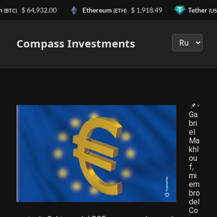
n
$ 64,932.00
Ethereum
$ 1,918.49
Tether
(BTC)
(ETH)
(US
Выберите
язык
Compass Investments
📌-
Ga
bri
el
Ma
khl
ou
f,
mi
em
bro
del
Co