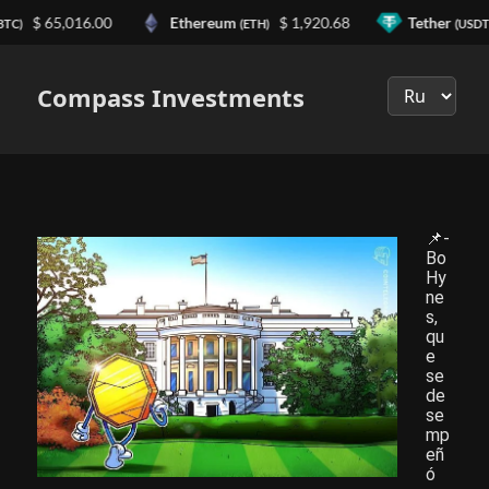
$ 65,016.00
Ethereum
$ 1,920.68
Tether
BTC)
(ETH)
(USDT
Выберите
язык
Compass Investments
📌-
Bo
Hy
ne
s,
qu
e
se
de
se
mp
eñ
ó