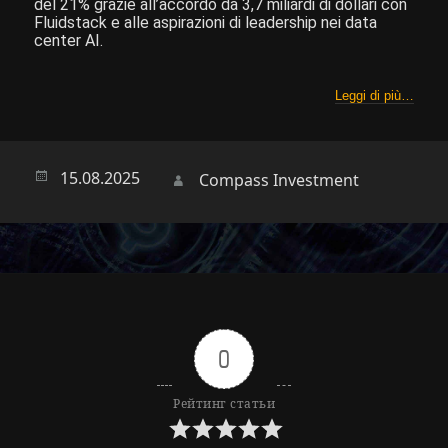
del 21% grazie all’accordo da 3,7 miliardi di dollari con
Fluidstack e alle aspirazioni di leadership nei data
center AI.
Leggi di più…
Опубликовано
15.08.2025
Автор
Compass Investment
0
Рейтинг статьи