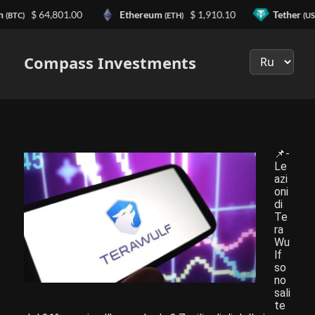
n
$ 64,801.00
Ethereum
$ 1,910.10
Tether
(BTC)
(ETH)
(US
Выберите
язык
Compass Investments
📌-
Le
azi
oni
di
Te
ra
Wu
lf
so
no
sali
te