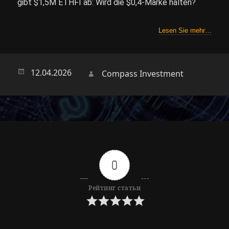
gibt $1,5M ETHFI ab: Wird die $0,4-Marke halten?
Lesen Sie mehr…
Опубликовано
12.04.2026
Автор
Compass Investment
0
Рейтинг статьи