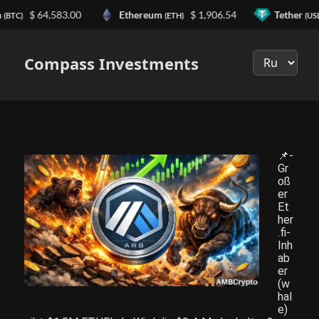
n
$ 64,583.00
Ethereum
$ 1,906.54
Tether
(BTC)
(ETH)
(US
Выберите
язык
Compass Investments
📌-
Gr
oß
er
Et
her
.fi-
Inh
ab
er
(w
hal
e)