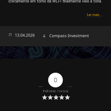
cretamente em torno da WLFI finalmente veio à tona.
Ler mais…
Опубликовано
13.04.2026
Автор
Compass Investment
0
Рейтинг статьи