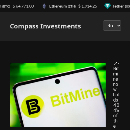
n
$ 64,771.00
Ethereum
$ 1,914.25
Tether
(BTC)
(ETH)
(US
Выберите
язык
Compass Investments
📌-
Bit
mi
ne
no
w
hol
ds
4.0
4%
of
th
e