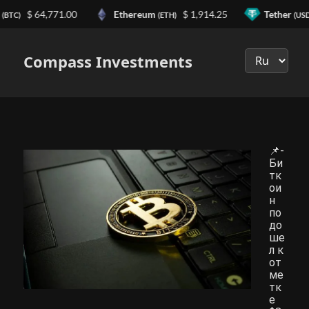
n
$ 64,771.00
Ethereum
$ 1,914.25
Tether
(BTC)
(ETH)
(USD
Выберите
язык
Compass Investments
📌-
Би
тк
ои
н
по
до
ше
л к
от
ме
тк
е