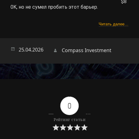
$8
0K, но не сумел пробить этот барьер.
Читать далее…
Опубликовано
25.04.2026
Автор
Compass Investment
0
Рейтинг статьи