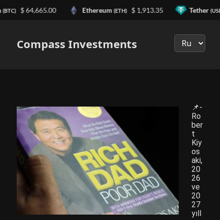
n
$ 64,665.00
Ethereum
$ 1,913.35
Tether
(BTC)
(ETH)
(US
Выберите
язык
Compass Investments
📌-
Ro
ber
t
Kiy
os
aki,
20
26
ve
20
27
yıll