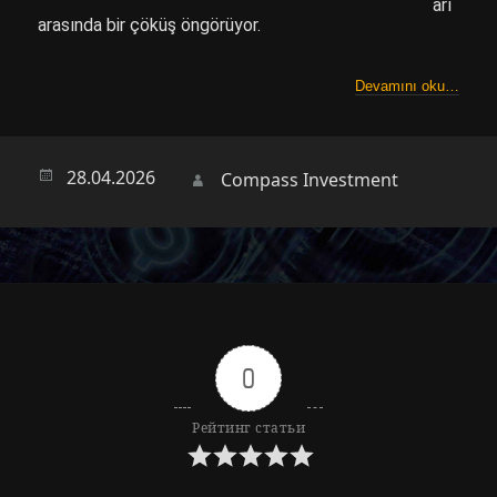
arı
arasında bir çöküş öngörüyor.
Devamını oku…
Опубликовано
28.04.2026
Автор
Compass Investment
0
Рейтинг статьи