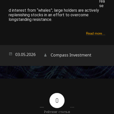
rea
se
d interest from “whales”; large holders are actively
replenishing stocks in an effort to overcome
longstanding resistance.
Read more…
Опубликовано
03.05.2026
Автор
Compass Investment
0
Рейтинг статьи