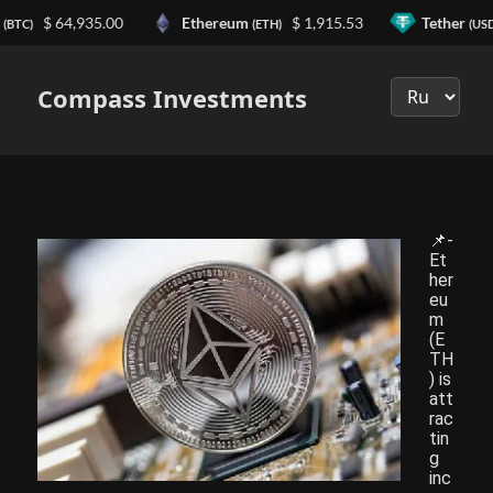
n
$ 64,935.00
Ethereum
$ 1,915.53
Tether
(BTC)
(ETH)
(USD
Выберите
язык
Compass Investments
📌-
Et
her
eu
m
(E
TH
) is
att
rac
tin
g
inc