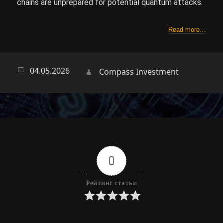
chains are unprepared for potential quantum attacks.
Read more…
Опубликовано
04.05.2026
Автор
Compass Investment
0
Рейтинг статьи