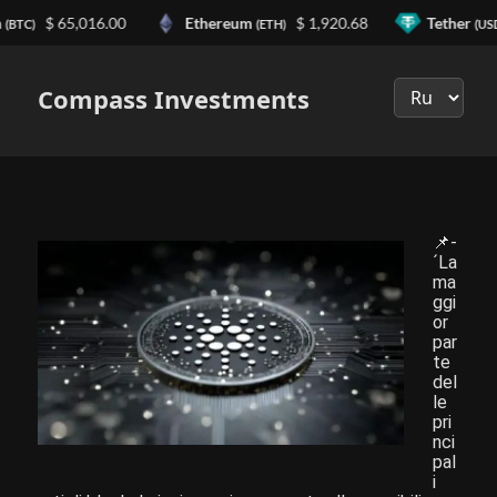
n
$ 65,016.00
Ethereum
$ 1,920.68
Tether
(BTC)
(ETH)
(US
Выберите
язык
Compass Investments
📌-
´La
ma
ggi
or
par
te
del
le
pri
nci
pal
i