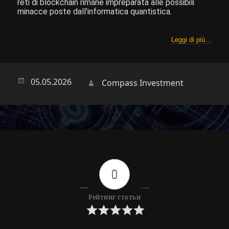
reti di blockchain rimane impreparata alle possibili
minacce poste dall’informatica quantistica.
Leggi di più…
Опубликовано
05.05.2026
Автор
Compass Investment
0
Рейтинг статьи