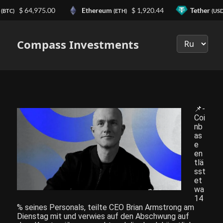
$ 64,975.00
Ethereum
$ 1,920.44
Tether
(BTC)
(ETH)
(USD
Выберите
язык
Compass Investments
📌-
Coi
nb
as
e
en
tlä
sst
et
wa
14
% seines Personals, teilte CEO Brian Armstrong am
Dienstag mit und verwies auf den Abschwung auf