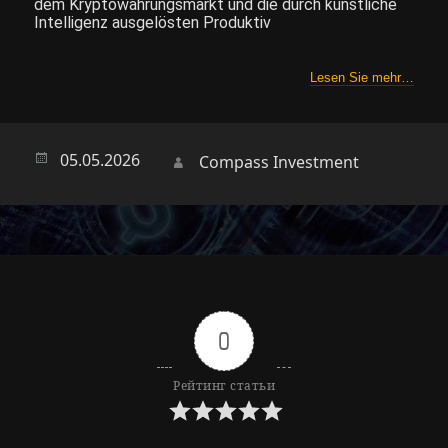
dem Kryptowährungsmarkt und die durch künstliche
Intelligenz ausgelösten Produktiv
Lesen Sie mehr…
Опубликовано
05.05.2026
Автор
Compass Investment
0
Рейтинг статьи